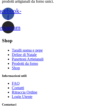
prodotti artigianali da forno unici.
acebook-
f
nstagram
Shop
Taralli sugna e pepe
Delize di Natale
Panettoni Artigianali
Prodotti da forno
Shop
Informazioni utili
FAQ
Contatti
Ritraccia Ordine
Login Utente
Contattaci