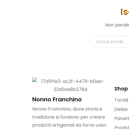
I
Non perdere
Shop
Nonno Franchino
Tarall
Nonno Franchino, dove storia e
Delize
tradizione si fondono per creare
Panett
prodotti artigianali da forno unici.
Prodot