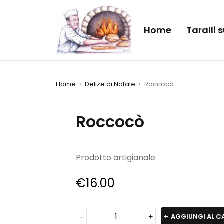
Home
Taralli
Home
›
Delize di Natale
›
Roccocò
Roccocò
Prodotto artigianale
€
16.00
AGGIUNGI AL C